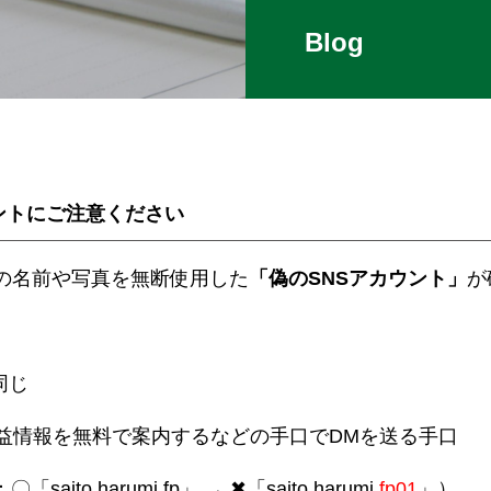
Blog
ントにご注意ください
の名前や写真を無断使用した
「偽のSNSアカウント」
が
同じ
有益情報を無料で案内するなどの手口でDMを送る手口
ito.harumi.fp」 → ✖「saito.harumi.
fp01
」）