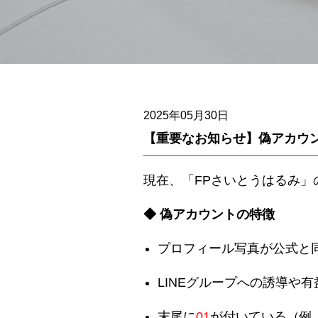
2025年05月30日
【重要なお知らせ】偽アカウ
現在、「FPさいとうはるみ」
◆ 偽アカウントの特徴
プロフィール写真が公式と
LINEグループへの誘導や
末尾に
01
が付いている（例：〇「sa