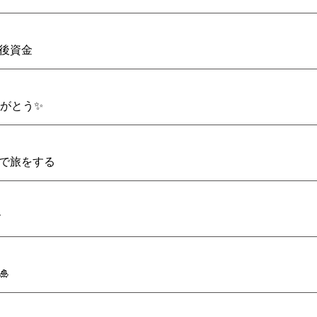
後資金
りがとう✨
で旅をする
す
