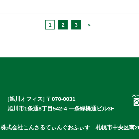
1
2
3
＞
[旭川オフィス] 〒070-0031
旭川市1条通8丁目542-4 一条緑橋通ビル3F
]
株式会社こんさるてぃんぐおふぃす
札幌市中央区南2