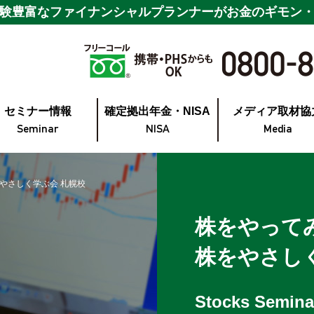
験豊富なファイナンシャルプランナーが
お金のギモン
セミナー情報
確定拠出年金・NISA
メディア取材協
Seminar
NISA
Media
やさしく学ぶ会 札幌校
株をやって
株をやさし
Stocks Semina