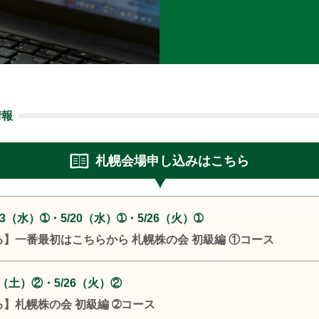
情報
札幌会場申し込みはこちら
3（水）➀・5/20（水）➀・5/26（火）➀
る】一番最初はこちらから 札幌株の会 初級編 ①コース
3（土）②・5/26（火）②
る】札幌株の会 初級編 ➁コース