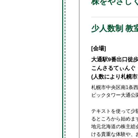
株をやさしく
少人数制 教
[会場]
大通駅9番出口徒歩
こんさるてぃんぐ
(人数により札幌市
札幌市中央区南1条西4
ビックタワー大通公園
テキストを使って少
るところから始めま
地元北海道の株主総
ける貴重な体験や、