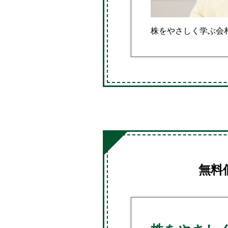
株をやさしく学ぶ会札
無料