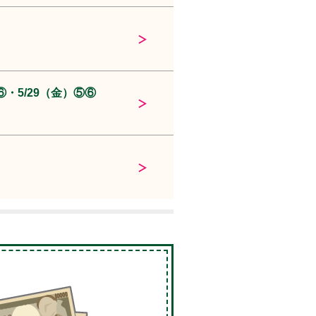
⑥・5/29（金）⑤⑥