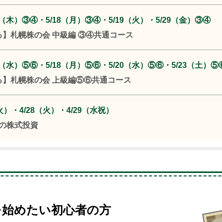
4（木）③④・5/18（月）③④・5/19（火）・5/29（金）③④
る】札幌株の会 中級編 ③④共通コース
3（水）⑤⑥・5/18（月）⑤⑥・5/20（水）⑤⑥・5/23（土）⑤
る】札幌株の会 上級編⑤⑥共通コース
（火）・4/28（火）・4/29（水祝）
の株式投資
を始めたい初心者の方