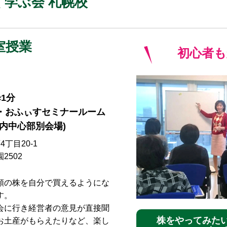
学ぶ会 札幌校
室授業
初心者も
1分
・おふぃすセミナールーム
内中心部別会場)
丁目20-1
2502
額の株を自分で買えるようにな
す。
会に行き経営者の意見が直接聞
株をやってみた
お土産がもらえたりなど、楽し