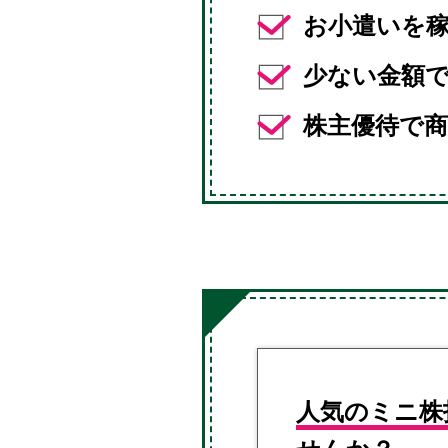
お小遣いを
少ない金額
株主優待で商
人気のミニ株