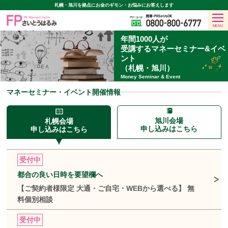
札幌・旭川を拠点に
お金のギモン・お悩みにお答えします
MENU
年間1000人が
受講する
マネーセミナー&イベ
ント
（札幌・旭川）
Money Seminar & Event
マネーセミナー・イベント開催情報
旭川会場
札幌会場
申し込みはこちら
申し込みはこちら
受付中
都合の良い日時を要望欄へ
【ご契約者様限定 大通・ご自宅・WEBから選べる】 無
料個別相談
受付中