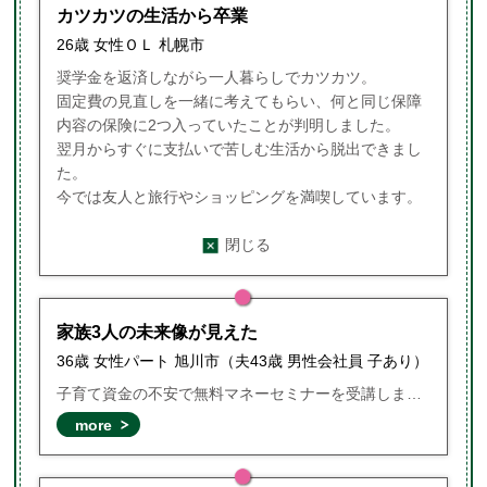
カツカツの生活から卒業
26歳 女性ＯＬ 札幌市
奨学金を返済しながら一人暮らしでカツカツ。
固定費の見直しを一緒に考えてもらい、何と同じ保障
内容の保険に2つ入っていたことが判明しました。
翌月からすぐに支払いで苦しむ生活から脱出できまし
た。
今では友人と旅行やショッピングを満喫しています。
閉じる
家族3人の未来像が見えた
36歳 女性パート 旭川市（夫43歳 男性会社員 子あり）
子育て資金の不安で無料マネーセミナーを受講しました。今の生活に合わせた学資保険の他、住宅ローンの借り換えや、自分たちが病気になった時子供が困らないようにがん保険特約についてアドバイスしてもらいました。これからかかる金額を可視化してもらい、年単位で目標額を決めてゲーム感覚で貯金を楽しんでいます。
more