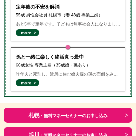
定年後の不安を解消
55歳 男性会社員 札幌市（妻 48歳 専業主婦）
あと5年で定年です。子どもは無事社会人になりました。今後の家計プランを夫婦だけで話合いし恥ずかしながら喧嘩になってしまいました。思い切って相談に行き会社で加入している401K退職金の運用が損していることがわかり見直しアドバイスをもらいました。現在は、証券会社まかせだった株も自分でPC売買できるようにレクチャーを受けています。
more
孫と一緒に楽しく終活真っ最中
66歳女性 専業主婦（35歳娘・孫あり）
昨年夫と死別し、近所に住む娘夫婦の孫の面倒をみています。娘と孫のために自分の葬儀費用や孫の進学費用を残してあげたいと思うようになりました。晴美先生から「持病があっても入れる保険」「ジュニアNISA」「かわいい孫と一緒にお家の中をお片付け」を教えてもらいました。亡くなった主人や娘の思い出の写真を孫と一緒に見ながら生前整理楽しんでいます！！
more
札幌
・無料マネーセミナーの
お申し込み
旭川
・無料マネーセミナーの
お申し込み