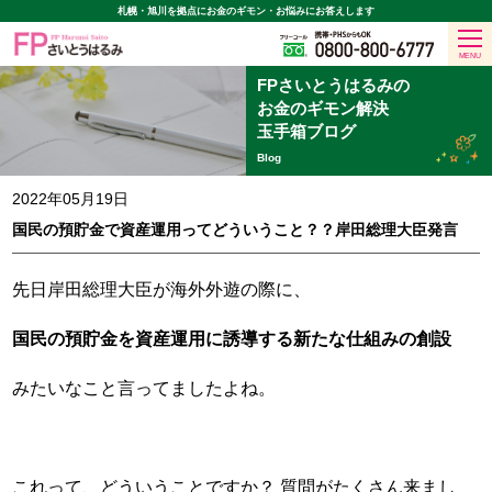
札幌・旭川を拠点に
お金のギモン・お悩みにお答えします
MENU
FPさいとうはるみの
お金のギモン解決
玉手箱ブログ
Blog
2022年05月19日
国民の預貯金で資産運用ってどういうこと？？岸田総理大臣発言
先日岸田総理大臣が海外外遊の際に、
国民の預貯金を資産運用に誘導する新たな仕組みの創設
みたいなこと言ってましたよね。
これって、どういうことですか？ 質問がたくさん来まし