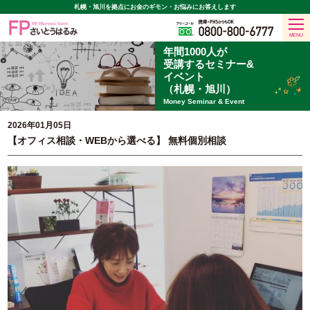
札幌・旭川を拠点に
お金のギモン・お悩みにお答えします
MENU
年間1000人が
受講する
セミナー&
イベント
（札幌・旭川）
Money Seminar & Event
2026年01月05日
【オフィス相談・WEBから選べる】 無料個別相談