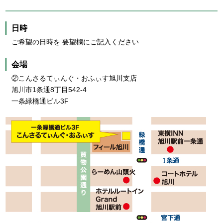
日時
ご希望の日時を 要望欄にご記入ください
会場
②こんさるてぃんぐ・おふぃす旭川支店
旭川市1条通8丁目542-4
一条緑橋通ビル3F